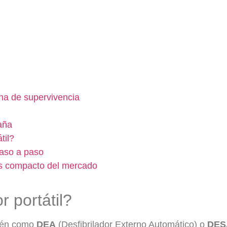
na de supervivencia
aña
til?
 paso a paso
más compacto del mercado
r portátil?
bién como
DEA
(Desfibrilador Externo Automático) o
DES